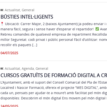
Actualitat
,
General
BÚSTIES INTEL·LIGENTS
Ubicació: Carrer Major, 2 (baixos Ajuntament) Ja podeu enviar i
manera fàcil, segura i sense haver d’esperar el repartidor!
Avan
Rebreu comandes de qualsevol empresa de repartiment Recollida 
millor Seguretat: codi privat i públic personal Fàcil d’utilitzar: no
recollir els paquets […]
04/07/2025
Actualitat
,
Agenda
,
General
CURSOS GRATUÏTS DE FORMACIÓ DIGITAL A CR
L’Ajuntament, amb el suport del Consell Comarcal del Pla de l’Estan
Localred i Nascor Formació, ofereix el projecte “MES DIGITAL”, amb
cada un, pensats per ajudar-te a moure’t amb facilitat pel món dig
disponibles: Descobrim el món digital Ens movem pel món digital
24/05/2025