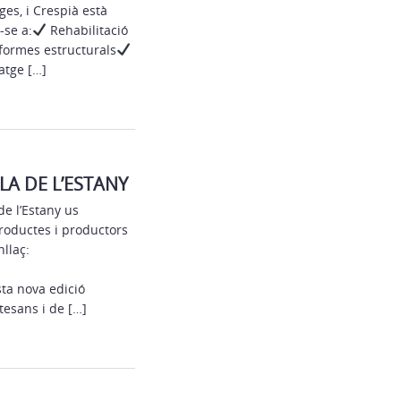
ges, i Crespià està
-se a:
Rehabilitació
ormes estructurals
atge […]
A DE L’ESTANY
de l’Estany us
roductes i productors
nllaç:
ta nova edició
tesans i de […]