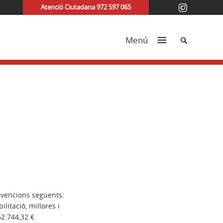
Atenció Ciutadana 972 597 065
Cerca
Menú
bvencions següents:
litació, millores i
62.744,32 €