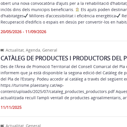
obert una nova convocatòria d’ajuts per a la rehabilitació d’habitat
inclòs dins dels municipis beneficiaris.
Els ajuts poden destinar
d’habitatges
Millores d’accessibilitat i eficiència energètica
Ref
Recuperació d’edificis o espais en desús per convertir-los en habit
20/05/2026 - 11/09/2026
Actualitat
,
Agenda
,
General
CATÀLEG DE PRODUCTES I PRODUCTORS DEL PL
Des de l’Àrea de Promoció Territorial del Consell Comarcal del Pla 
informem que ja està disponible la segona edició del Catàleg de p
del Pla de l’Estany. Podeu accedir al catàleg a través del següent e
https://turisme.plaestany.cat/wp-
content/uploads/2025/07/cataleg_productes_productors.pdf Aques
actualitzada recull l’ampli ventall de productes agroalimentaris, ar
11/11/2025
Actualitat
,
General