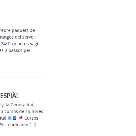
 rebre paquets de
tatges del servei:
24/7: quan us vagi
més 2 passos per
ESPIÀ!
y, la Generalitat,
 3 cursos de 15 hores
ital
Cursos
 Ens endinsem […]